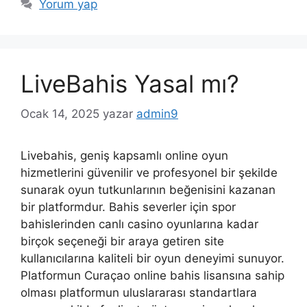
Yorum yap
LiveBahis Yasal mı?
Ocak 14, 2025
yazar
admin9
Livebahis, geniş kapsamlı online oyun
hizmetlerini güvenilir ve profesyonel bir şekilde
sunarak oyun tutkunlarının beğenisini kazanan
bir platformdur. Bahis severler için spor
bahislerinden canlı casino oyunlarına kadar
birçok seçeneği bir araya getiren site
kullanıcılarına kaliteli bir oyun deneyimi sunuyor.
Platformun Curaçao online bahis lisansına sahip
olması platformun uluslararası standartlara