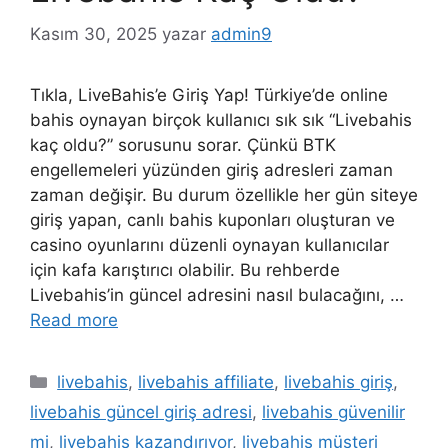
Kasım 30, 2025
yazar
admin9
Tıkla, LiveBahis’e Giriş Yap! Türkiye’de online
bahis oynayan birçok kullanıcı sık sık “Livebahis
kaç oldu?” sorusunu sorar. Çünkü BTK
engellemeleri yüzünden giriş adresleri zaman
zaman değişir. Bu durum özellikle her gün siteye
giriş yapan, canlı bahis kuponları oluşturan ve
casino oyunlarını düzenli oynayan kullanıcılar
için kafa karıştırıcı olabilir. Bu rehberde
Livebahis’in güncel adresini nasıl bulacağını, …
Read more
Kategoriler
livebahis
,
livebahis affiliate
,
livebahis giriş
,
livebahis güncel giriş adresi
,
livebahis güvenilir
mi
,
livebahis kazandırıyor
,
livebahis müşteri