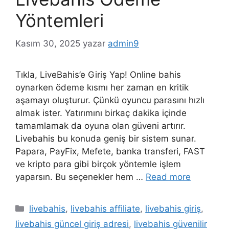
Yöntemleri
Kasım 30, 2025
yazar
admin9
Tıkla, LiveBahis’e Giriş Yap! Online bahis
oynarken ödeme kısmı her zaman en kritik
aşamayı oluşturur. Çünkü oyuncu parasını hızlı
almak ister. Yatırımını birkaç dakika içinde
tamamlamak da oyuna olan güveni artırır.
Livebahis bu konuda geniş bir sistem sunar.
Papara, PayFix, Mefete, banka transferi, FAST
ve kripto para gibi birçok yöntemle işlem
yaparsın. Bu seçenekler hem …
Read more
Kategoriler
livebahis
,
livebahis affiliate
,
livebahis giriş
,
livebahis güncel giriş adresi
,
livebahis güvenilir