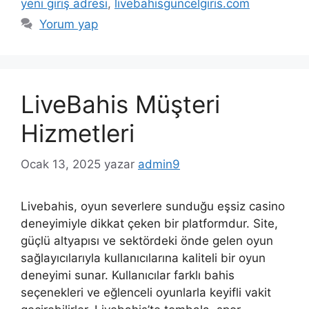
yeni giriş adresi
,
livebahisguncelgiris.com
Yorum yap
LiveBahis Müşteri
Hizmetleri
Ocak 13, 2025
yazar
admin9
Livebahis, oyun severlere sunduğu eşsiz casino
deneyimiyle dikkat çeken bir platformdur. Site,
güçlü altyapısı ve sektördeki önde gelen oyun
sağlayıcılarıyla kullanıcılarına kaliteli bir oyun
deneyimi sunar. Kullanıcılar farklı bahis
seçenekleri ve eğlenceli oyunlarla keyifli vakit