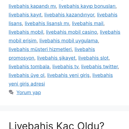
livebahis kapandı mı
,
livebahis kayıp bonusları
,
livebahis kayıt
,
livebahis kazandırıyor
,
livebahis
lisans
,
livebahis lisanslı mı
,
livebahis mail
,
livebahis mobil
,
livebahis mobil casino
,
livebahis
mobil erişim
,
livebahis mobil uygulama
,
livebahis müşteri hizmetleri
,
livebahis
promosyon
,
livebahis şikayet
,
livebahis slot
,
livebahis tombala
,
livebahis tv
,
livebahis twitter
,
livebahis üye ol
,
livebahis yeni giriş
,
livebahis
yeni giriş adresi
Yorum yap
Livebahis Kaç Oldu?