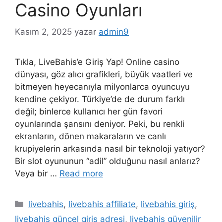
Casino Oyunları
Kasım 2, 2025
yazar
admin9
Tıkla, LiveBahis’e Giriş Yap! Online casino
dünyası, göz alıcı grafikleri, büyük vaatleri ve
bitmeyen heyecanıyla milyonlarca oyuncuyu
kendine çekiyor. Türkiye’de de durum farklı
değil; binlerce kullanıcı her gün favori
oyunlarında şansını deniyor. Peki, bu renkli
ekranların, dönen makaraların ve canlı
krupiyelerin arkasında nasıl bir teknoloji yatıyor?
Bir slot oyununun “adil” olduğunu nasıl anlarız?
Veya bir …
Read more
Kategoriler
livebahis
,
livebahis affiliate
,
livebahis giriş
,
livebahis güncel giriş adresi
,
livebahis güvenilir