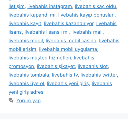
iletişim
,
livebahis instagram
,
livebahis kaç oldu
,
livebahis kapandı mı
,
livebahis kayıp bonusları
,
livebahis kayıt
,
livebahis kazandırıyor
,
livebahis
lisans
,
livebahis lisanslı mı
,
livebahis mail
,
livebahis mobil
,
livebahis mobil casino
,
livebahis
mobil erişim
,
livebahis mobil uygulama
,
livebahis müşteri hizmetleri
,
livebahis
promosyon
,
livebahis şikayet
,
livebahis slot
,
livebahis tombala
,
livebahis tv
,
livebahis twitter
,
livebahis üye ol
,
livebahis yeni giriş
,
livebahis
yeni giriş adresi
Yorum yap