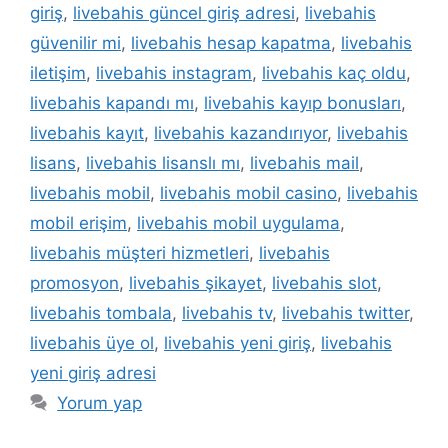
giriş
,
livebahis güncel giriş adresi
,
livebahis
güvenilir mi
,
livebahis hesap kapatma
,
livebahis
iletişim
,
livebahis instagram
,
livebahis kaç oldu
,
livebahis kapandı mı
,
livebahis kayıp bonusları
,
livebahis kayıt
,
livebahis kazandırıyor
,
livebahis
lisans
,
livebahis lisanslı mı
,
livebahis mail
,
livebahis mobil
,
livebahis mobil casino
,
livebahis
mobil erişim
,
livebahis mobil uygulama
,
livebahis müşteri hizmetleri
,
livebahis
promosyon
,
livebahis şikayet
,
livebahis slot
,
livebahis tombala
,
livebahis tv
,
livebahis twitter
,
livebahis üye ol
,
livebahis yeni giriş
,
livebahis
yeni giriş adresi
Yorum yap