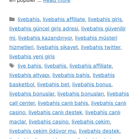
Kategoriler
livebahis
,
livebahis affiliate
,
livebahis giriş
,
livebahis güncel giriş adresi
,
livebahis güvenilir
mi
,
livebahis kazandırıyor
,
livebahis müşteri
hizmetleri
,
livebahis şikayet
,
livebahis twitter
,
livebahis yeni giriş
Etiketler
live bahis
,
livebahis
,
livebahis affiliate
,
livebahis altyapı
,
livebahis bahis
,
livebahis
basketbol
,
livebahis bet
,
livebahis bonus
,
livebahis bonuslar
,
livebahis bonusları
,
livebahis
call center
,
livebahis canlı bahis
,
livebahis canlı
casino
,
livebahis canlı destek
,
livebahis canlı
maçlar
,
livebahis casino
,
livebahis çekim
,
livebahis çekim ödüyor mu
,
livebahis destek
,