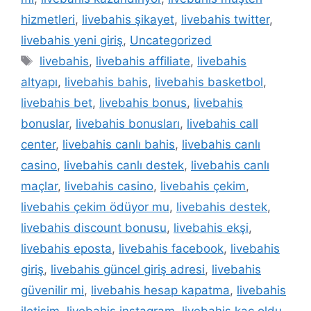
hizmetleri
,
livebahis şikayet
,
livebahis twitter
,
livebahis yeni giriş
,
Uncategorized
Etiketler
livebahis
,
livebahis affiliate
,
livebahis
altyapı
,
livebahis bahis
,
livebahis basketbol
,
livebahis bet
,
livebahis bonus
,
livebahis
bonuslar
,
livebahis bonusları
,
livebahis call
center
,
livebahis canlı bahis
,
livebahis canlı
casino
,
livebahis canlı destek
,
livebahis canlı
maçlar
,
livebahis casino
,
livebahis çekim
,
livebahis çekim ödüyor mu
,
livebahis destek
,
livebahis discount bonusu
,
livebahis ekşi
,
livebahis eposta
,
livebahis facebook
,
livebahis
giriş
,
livebahis güncel giriş adresi
,
livebahis
güvenilir mi
,
livebahis hesap kapatma
,
livebahis