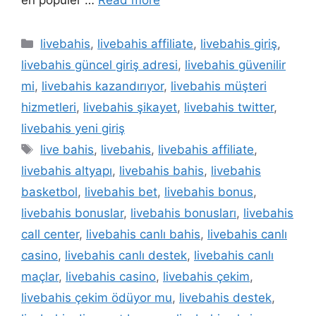
Kategoriler
livebahis
,
livebahis affiliate
,
livebahis giriş
,
livebahis güncel giriş adresi
,
livebahis güvenilir
mi
,
livebahis kazandırıyor
,
livebahis müşteri
hizmetleri
,
livebahis şikayet
,
livebahis twitter
,
livebahis yeni giriş
Etiketler
live bahis
,
livebahis
,
livebahis affiliate
,
livebahis altyapı
,
livebahis bahis
,
livebahis
basketbol
,
livebahis bet
,
livebahis bonus
,
livebahis bonuslar
,
livebahis bonusları
,
livebahis
call center
,
livebahis canlı bahis
,
livebahis canlı
casino
,
livebahis canlı destek
,
livebahis canlı
maçlar
,
livebahis casino
,
livebahis çekim
,
livebahis çekim ödüyor mu
,
livebahis destek
,