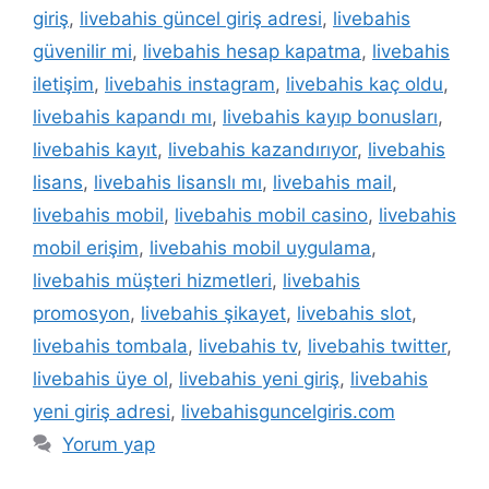
giriş
,
livebahis güncel giriş adresi
,
livebahis
güvenilir mi
,
livebahis hesap kapatma
,
livebahis
iletişim
,
livebahis instagram
,
livebahis kaç oldu
,
livebahis kapandı mı
,
livebahis kayıp bonusları
,
livebahis kayıt
,
livebahis kazandırıyor
,
livebahis
lisans
,
livebahis lisanslı mı
,
livebahis mail
,
livebahis mobil
,
livebahis mobil casino
,
livebahis
mobil erişim
,
livebahis mobil uygulama
,
livebahis müşteri hizmetleri
,
livebahis
promosyon
,
livebahis şikayet
,
livebahis slot
,
livebahis tombala
,
livebahis tv
,
livebahis twitter
,
livebahis üye ol
,
livebahis yeni giriş
,
livebahis
yeni giriş adresi
,
livebahisguncelgiris.com
Yorum yap