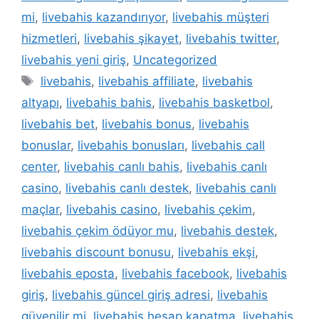
mi
,
livebahis kazandırıyor
,
livebahis müşteri
hizmetleri
,
livebahis şikayet
,
livebahis twitter
,
livebahis yeni giriş
,
Uncategorized
Etiketler
livebahis
,
livebahis affiliate
,
livebahis
altyapı
,
livebahis bahis
,
livebahis basketbol
,
livebahis bet
,
livebahis bonus
,
livebahis
bonuslar
,
livebahis bonusları
,
livebahis call
center
,
livebahis canlı bahis
,
livebahis canlı
casino
,
livebahis canlı destek
,
livebahis canlı
maçlar
,
livebahis casino
,
livebahis çekim
,
livebahis çekim ödüyor mu
,
livebahis destek
,
livebahis discount bonusu
,
livebahis ekşi
,
livebahis eposta
,
livebahis facebook
,
livebahis
giriş
,
livebahis güncel giriş adresi
,
livebahis
güvenilir mi
,
livebahis hesap kapatma
,
livebahis