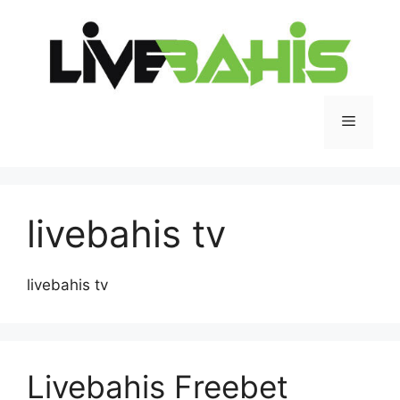
İçeriğe
atla
Menü
livebahis tv
livebahis tv
Livebahis Freebet