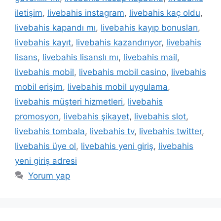
iletişim
,
livebahis instagram
,
livebahis kaç oldu
,
livebahis kapandı mı
,
livebahis kayıp bonusları
,
livebahis kayıt
,
livebahis kazandırıyor
,
livebahis
lisans
,
livebahis lisanslı mı
,
livebahis mail
,
livebahis mobil
,
livebahis mobil casino
,
livebahis
mobil erişim
,
livebahis mobil uygulama
,
livebahis müşteri hizmetleri
,
livebahis
promosyon
,
livebahis şikayet
,
livebahis slot
,
livebahis tombala
,
livebahis tv
,
livebahis twitter
,
livebahis üye ol
,
livebahis yeni giriş
,
livebahis
yeni giriş adresi
Yorum yap