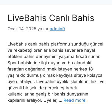
LiveBahis Canlı Bahis
Ocak 14, 2025
yazar
admin9
Livebahis canlı bahis platformu sunduğu güncel
ve rekabetçi oranlarla bahis severlere hayal
ettikleri bahis deneyimini yaşama fırsatı sunar.
Spor bahislerine ilgi duyan ve bu alandaki
fırsatları değerlendirmek isteyen herkes 18
yaşını doldurmuş olmak kaydıyla siteye kolayca
üye olabiliyor. Livebahis üyelik işlemlerini hızlı ve
güvenli bir şekilde gerçekleştirerek
kullanıcılarına geniş bir bahis dünyasının
kapılarını aralıyor. Üyeler, …
Read more