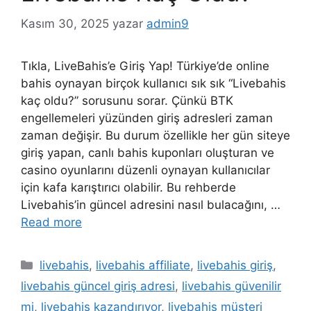
Kasım 30, 2025
yazar
admin9
Tıkla, LiveBahis’e Giriş Yap! Türkiye’de online
bahis oynayan birçok kullanıcı sık sık “Livebahis
kaç oldu?” sorusunu sorar. Çünkü BTK
engellemeleri yüzünden giriş adresleri zaman
zaman değişir. Bu durum özellikle her gün siteye
giriş yapan, canlı bahis kuponları oluşturan ve
casino oyunlarını düzenli oynayan kullanıcılar
için kafa karıştırıcı olabilir. Bu rehberde
Livebahis’in güncel adresini nasıl bulacağını, …
Read more
Kategoriler
livebahis
,
livebahis affiliate
,
livebahis giriş
,
livebahis güncel giriş adresi
,
livebahis güvenilir
mi
,
livebahis kazandırıyor
,
livebahis müşteri