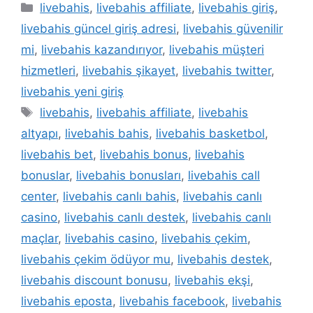
Kategoriler
livebahis
,
livebahis affiliate
,
livebahis giriş
,
livebahis güncel giriş adresi
,
livebahis güvenilir
mi
,
livebahis kazandırıyor
,
livebahis müşteri
hizmetleri
,
livebahis şikayet
,
livebahis twitter
,
livebahis yeni giriş
Etiketler
livebahis
,
livebahis affiliate
,
livebahis
altyapı
,
livebahis bahis
,
livebahis basketbol
,
livebahis bet
,
livebahis bonus
,
livebahis
bonuslar
,
livebahis bonusları
,
livebahis call
center
,
livebahis canlı bahis
,
livebahis canlı
casino
,
livebahis canlı destek
,
livebahis canlı
maçlar
,
livebahis casino
,
livebahis çekim
,
livebahis çekim ödüyor mu
,
livebahis destek
,
livebahis discount bonusu
,
livebahis ekşi
,
livebahis eposta
,
livebahis facebook
,
livebahis