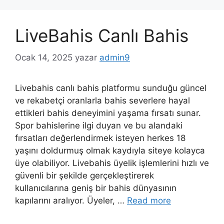
LiveBahis Canlı Bahis
Ocak 14, 2025
yazar
admin9
Livebahis canlı bahis platformu sunduğu güncel
ve rekabetçi oranlarla bahis severlere hayal
ettikleri bahis deneyimini yaşama fırsatı sunar.
Spor bahislerine ilgi duyan ve bu alandaki
fırsatları değerlendirmek isteyen herkes 18
yaşını doldurmuş olmak kaydıyla siteye kolayca
üye olabiliyor. Livebahis üyelik işlemlerini hızlı ve
güvenli bir şekilde gerçekleştirerek
kullanıcılarına geniş bir bahis dünyasının
kapılarını aralıyor. Üyeler, …
Read more