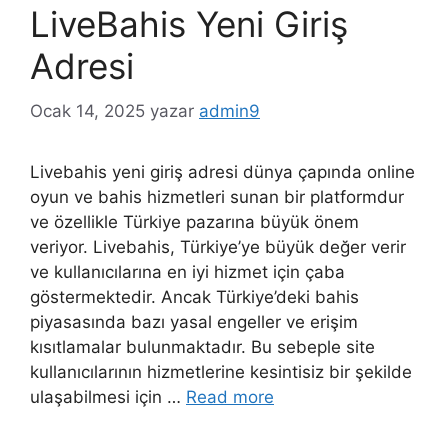
LiveBahis Yeni Giriş
Adresi
Ocak 14, 2025
yazar
admin9
Livebahis yeni giriş adresi dünya çapında online
oyun ve bahis hizmetleri sunan bir platformdur
ve özellikle Türkiye pazarına büyük önem
veriyor. Livebahis, Türkiye’ye büyük değer verir
ve kullanıcılarına en iyi hizmet için çaba
göstermektedir. Ancak Türkiye’deki bahis
piyasasında bazı yasal engeller ve erişim
kısıtlamalar bulunmaktadır. Bu sebeple site
kullanıcılarının hizmetlerine kesintisiz bir şekilde
ulaşabilmesi için …
Read more