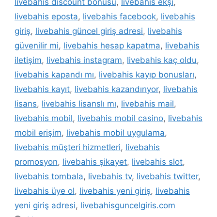
livebahis discount bonusu
,
livebahis ekşi
,
livebahis eposta
,
livebahis facebook
,
livebahis
giriş
,
livebahis güncel giriş adresi
,
livebahis
güvenilir mi
,
livebahis hesap kapatma
,
livebahis
iletişim
,
livebahis instagram
,
livebahis kaç oldu
,
livebahis kapandı mı
,
livebahis kayıp bonusları
,
livebahis kayıt
,
livebahis kazandırıyor
,
livebahis
lisans
,
livebahis lisanslı mı
,
livebahis mail
,
livebahis mobil
,
livebahis mobil casino
,
livebahis
mobil erişim
,
livebahis mobil uygulama
,
livebahis müşteri hizmetleri
,
livebahis
promosyon
,
livebahis şikayet
,
livebahis slot
,
livebahis tombala
,
livebahis tv
,
livebahis twitter
,
livebahis üye ol
,
livebahis yeni giriş
,
livebahis
yeni giriş adresi
,
livebahisguncelgiris.com