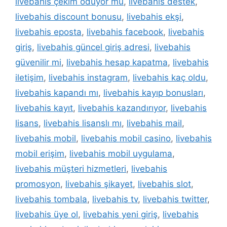
livebahis çekim ödüyor mu
,
livebahis destek
,
livebahis discount bonusu
,
livebahis ekşi
,
livebahis eposta
,
livebahis facebook
,
livebahis
giriş
,
livebahis güncel giriş adresi
,
livebahis
güvenilir mi
,
livebahis hesap kapatma
,
livebahis
iletişim
,
livebahis instagram
,
livebahis kaç oldu
,
livebahis kapandı mı
,
livebahis kayıp bonusları
,
livebahis kayıt
,
livebahis kazandırıyor
,
livebahis
lisans
,
livebahis lisanslı mı
,
livebahis mail
,
livebahis mobil
,
livebahis mobil casino
,
livebahis
mobil erişim
,
livebahis mobil uygulama
,
livebahis müşteri hizmetleri
,
livebahis
promosyon
,
livebahis şikayet
,
livebahis slot
,
livebahis tombala
,
livebahis tv
,
livebahis twitter
,
livebahis üye ol
,
livebahis yeni giriş
,
livebahis