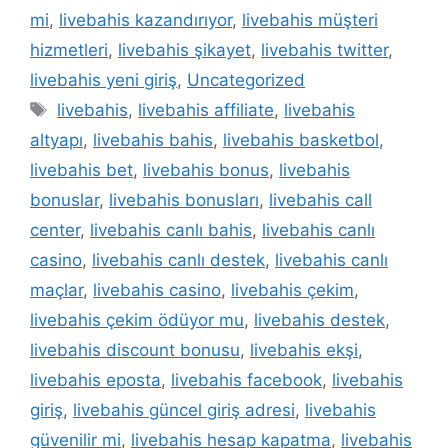
mi
,
livebahis kazandırıyor
,
livebahis müşteri
hizmetleri
,
livebahis şikayet
,
livebahis twitter
,
livebahis yeni giriş
,
Uncategorized
Etiketler
livebahis
,
livebahis affiliate
,
livebahis
altyapı
,
livebahis bahis
,
livebahis basketbol
,
livebahis bet
,
livebahis bonus
,
livebahis
bonuslar
,
livebahis bonusları
,
livebahis call
center
,
livebahis canlı bahis
,
livebahis canlı
casino
,
livebahis canlı destek
,
livebahis canlı
maçlar
,
livebahis casino
,
livebahis çekim
,
livebahis çekim ödüyor mu
,
livebahis destek
,
livebahis discount bonusu
,
livebahis ekşi
,
livebahis eposta
,
livebahis facebook
,
livebahis
giriş
,
livebahis güncel giriş adresi
,
livebahis
güvenilir mi
,
livebahis hesap kapatma
,
livebahis