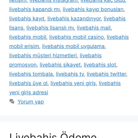
iletişim
,
livebahis instagram
,
livebahis kaç oldu
,
livebahis kapandı mı
,
livebahis kayıp bonusları
,
livebahis kayıt
,
livebahis kazandırıyor
,
livebahis
lisans
,
livebahis lisanslı mı
,
livebahis mail
,
livebahis mobil
,
livebahis mobil casino
,
livebahis
mobil erişim
,
livebahis mobil uygulama
,
livebahis müşteri hizmetleri
,
livebahis
promosyon
,
livebahis şikayet
,
livebahis slot
,
livebahis tombala
,
livebahis tv
,
livebahis twitter
,
livebahis üye ol
,
livebahis yeni giriş
,
livebahis
yeni giriş adresi
Yorum yap
Livebahis Ödeme