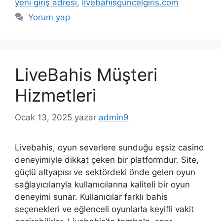
yeni giriş adresi
,
livebahisguncelgiris.com
Yorum yap
LiveBahis Müşteri
Hizmetleri
Ocak 13, 2025
yazar
admin9
Livebahis, oyun severlere sunduğu eşsiz casino
deneyimiyle dikkat çeken bir platformdur. Site,
güçlü altyapısı ve sektördeki önde gelen oyun
sağlayıcılarıyla kullanıcılarına kaliteli bir oyun
deneyimi sunar. Kullanıcılar farklı bahis
seçenekleri ve eğlenceli oyunlarla keyifli vakit