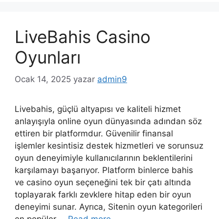
LiveBahis Casino
Oyunları
Ocak 14, 2025
yazar
admin9
Livebahis, güçlü altyapısı ve kaliteli hizmet
anlayışıyla online oyun dünyasında adından söz
ettiren bir platformdur. Güvenilir finansal
işlemler kesintisiz destek hizmetleri ve sorunsuz
oyun deneyimiyle kullanıcılarının beklentilerini
karşılamayı başarıyor. Platform binlerce bahis
ve casino oyun seçeneğini tek bir çatı altında
toplayarak farklı zevklere hitap eden bir oyun
deneyimi sunar. Ayrıca, Sitenin oyun kategorileri
en popüler …
Read more