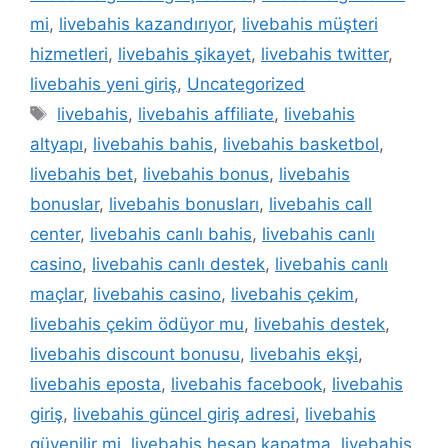
mi
,
livebahis kazandırıyor
,
livebahis müşteri
hizmetleri
,
livebahis şikayet
,
livebahis twitter
,
livebahis yeni giriş
,
Uncategorized
Etiketler
livebahis
,
livebahis affiliate
,
livebahis
altyapı
,
livebahis bahis
,
livebahis basketbol
,
livebahis bet
,
livebahis bonus
,
livebahis
bonuslar
,
livebahis bonusları
,
livebahis call
center
,
livebahis canlı bahis
,
livebahis canlı
casino
,
livebahis canlı destek
,
livebahis canlı
maçlar
,
livebahis casino
,
livebahis çekim
,
livebahis çekim ödüyor mu
,
livebahis destek
,
livebahis discount bonusu
,
livebahis ekşi
,
livebahis eposta
,
livebahis facebook
,
livebahis
giriş
,
livebahis güncel giriş adresi
,
livebahis
güvenilir mi
,
livebahis hesap kapatma
,
livebahis