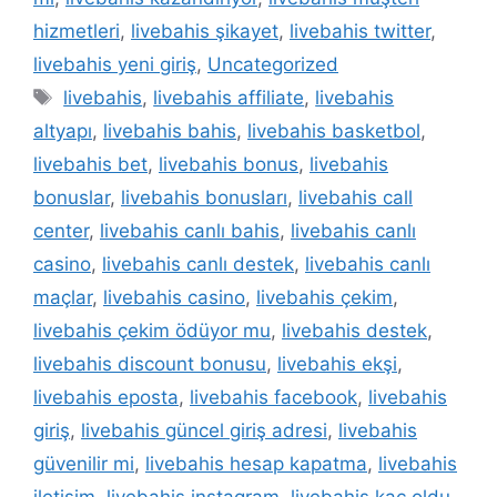
hizmetleri
,
livebahis şikayet
,
livebahis twitter
,
livebahis yeni giriş
,
Uncategorized
Etiketler
livebahis
,
livebahis affiliate
,
livebahis
altyapı
,
livebahis bahis
,
livebahis basketbol
,
livebahis bet
,
livebahis bonus
,
livebahis
bonuslar
,
livebahis bonusları
,
livebahis call
center
,
livebahis canlı bahis
,
livebahis canlı
casino
,
livebahis canlı destek
,
livebahis canlı
maçlar
,
livebahis casino
,
livebahis çekim
,
livebahis çekim ödüyor mu
,
livebahis destek
,
livebahis discount bonusu
,
livebahis ekşi
,
livebahis eposta
,
livebahis facebook
,
livebahis
giriş
,
livebahis güncel giriş adresi
,
livebahis
güvenilir mi
,
livebahis hesap kapatma
,
livebahis