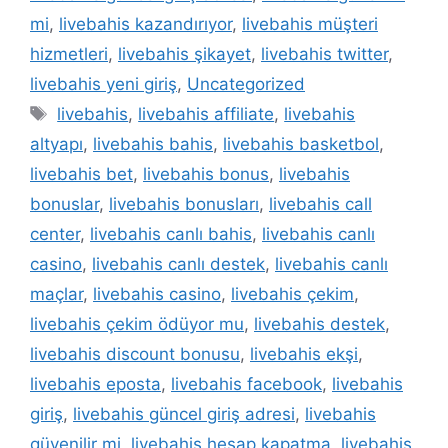
mi
,
livebahis kazandırıyor
,
livebahis müşteri
hizmetleri
,
livebahis şikayet
,
livebahis twitter
,
livebahis yeni giriş
,
Uncategorized
Etiketler
livebahis
,
livebahis affiliate
,
livebahis
altyapı
,
livebahis bahis
,
livebahis basketbol
,
livebahis bet
,
livebahis bonus
,
livebahis
bonuslar
,
livebahis bonusları
,
livebahis call
center
,
livebahis canlı bahis
,
livebahis canlı
casino
,
livebahis canlı destek
,
livebahis canlı
maçlar
,
livebahis casino
,
livebahis çekim
,
livebahis çekim ödüyor mu
,
livebahis destek
,
livebahis discount bonusu
,
livebahis ekşi
,
livebahis eposta
,
livebahis facebook
,
livebahis
giriş
,
livebahis güncel giriş adresi
,
livebahis
güvenilir mi
,
livebahis hesap kapatma
,
livebahis