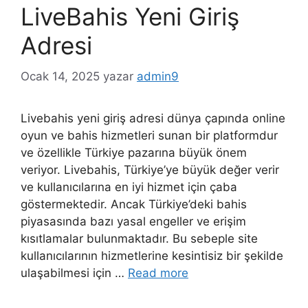
LiveBahis Yeni Giriş
Adresi
Ocak 14, 2025
yazar
admin9
Livebahis yeni giriş adresi dünya çapında online
oyun ve bahis hizmetleri sunan bir platformdur
ve özellikle Türkiye pazarına büyük önem
veriyor. Livebahis, Türkiye’ye büyük değer verir
ve kullanıcılarına en iyi hizmet için çaba
göstermektedir. Ancak Türkiye’deki bahis
piyasasında bazı yasal engeller ve erişim
kısıtlamalar bulunmaktadır. Bu sebeple site
kullanıcılarının hizmetlerine kesintisiz bir şekilde
ulaşabilmesi için …
Read more