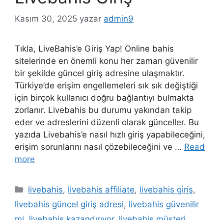
Kasım 30, 2025
yazar
admin9
Tıkla, LiveBahis’e Giriş Yap! Online bahis
sitelerinde en önemli konu her zaman güvenilir
bir şekilde güncel giriş adresine ulaşmaktır.
Türkiye’de erişim engellemeleri sık sık değiştiği
için birçok kullanıcı doğru bağlantıyı bulmakta
zorlanır. Livebahis bu durumu yakından takip
eder ve adreslerini düzenli olarak günceller. Bu
yazıda Livebahis’e nasıl hızlı giriş yapabileceğini,
erişim sorunlarını nasıl çözebileceğini ve …
Read
more
Kategoriler
livebahis
,
livebahis affiliate
,
livebahis giriş
,
livebahis güncel giriş adresi
,
livebahis güvenilir
mi
,
livebahis kazandırıyor
,
livebahis müşteri