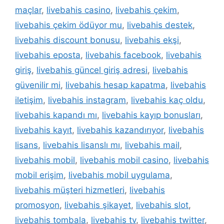
maçlar
,
livebahis casino
,
livebahis çekim
,
livebahis çekim ödüyor mu
,
livebahis destek
,
livebahis discount bonusu
,
livebahis ekşi
,
livebahis eposta
,
livebahis facebook
,
livebahis
giriş
,
livebahis güncel giriş adresi
,
livebahis
güvenilir mi
,
livebahis hesap kapatma
,
livebahis
iletişim
,
livebahis instagram
,
livebahis kaç oldu
,
livebahis kapandı mı
,
livebahis kayıp bonusları
,
livebahis kayıt
,
livebahis kazandırıyor
,
livebahis
lisans
,
livebahis lisanslı mı
,
livebahis mail
,
livebahis mobil
,
livebahis mobil casino
,
livebahis
mobil erişim
,
livebahis mobil uygulama
,
livebahis müşteri hizmetleri
,
livebahis
promosyon
,
livebahis şikayet
,
livebahis slot
,
livebahis tombala
,
livebahis tv
,
livebahis twitter
,