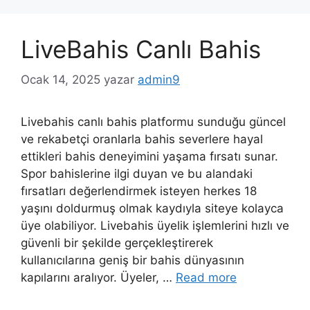
LiveBahis Canlı Bahis
Ocak 14, 2025
yazar
admin9
Livebahis canlı bahis platformu sunduğu güncel
ve rekabetçi oranlarla bahis severlere hayal
ettikleri bahis deneyimini yaşama fırsatı sunar.
Spor bahislerine ilgi duyan ve bu alandaki
fırsatları değerlendirmek isteyen herkes 18
yaşını doldurmuş olmak kaydıyla siteye kolayca
üye olabiliyor. Livebahis üyelik işlemlerini hızlı ve
güvenli bir şekilde gerçekleştirerek
kullanıcılarına geniş bir bahis dünyasının
kapılarını aralıyor. Üyeler, …
Read more