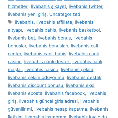
hizmetleri
,
livebahis şikayet
,
livebahis twitter
,
livebahis yeni giriş
,
Uncategorized
Etiketler
livebahis
,
livebahis affiliate
,
livebahis
altyapı
,
livebahis bahis
,
livebahis basketbol
,
livebahis bet
,
livebahis bonus
,
livebahis
bonuslar
,
livebahis bonusları
,
livebahis call
center
,
livebahis canlı bahis
,
livebahis canlı
casino
,
livebahis canlı destek
,
livebahis canlı
maçlar
,
livebahis casino
,
livebahis çekim
,
livebahis çekim ödüyor mu
,
livebahis destek
,
livebahis discount bonusu
,
livebahis ekşi
,
livebahis eposta
,
livebahis facebook
,
livebahis
giriş
,
livebahis güncel giriş adresi
,
livebahis
güvenilir mi
,
livebahis hesap kapatma
,
livebahis
iletişim
,
livebahis instagram
,
livebahis kaç oldu
,