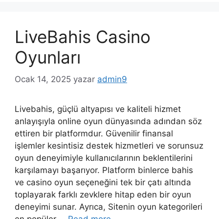
LiveBahis Casino
Oyunları
Ocak 14, 2025
yazar
admin9
Livebahis, güçlü altyapısı ve kaliteli hizmet
anlayışıyla online oyun dünyasında adından söz
ettiren bir platformdur. Güvenilir finansal
işlemler kesintisiz destek hizmetleri ve sorunsuz
oyun deneyimiyle kullanıcılarının beklentilerini
karşılamayı başarıyor. Platform binlerce bahis
ve casino oyun seçeneğini tek bir çatı altında
toplayarak farklı zevklere hitap eden bir oyun
deneyimi sunar. Ayrıca, Sitenin oyun kategorileri
en popüler …
Read more