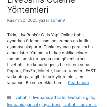
Yöntemleri
Kasım 30, 2025
yazar
admin9
Tıkla, LiveBahis’e Giriş Yap! Online bahis
oynarken ödeme kısmı her zaman en kritik
aşamayı oluşturur. Çünkü oyuncu parasını hızlı
almak ister. Yatırımını birkaç dakika içinde
tamamlamak da oyuna olan güveni artırır.
Livebahis bu konuda geniş bir sistem sunar.
Papara, PayFix, Mefete, banka transferi, FAST
ve kripto para gibi birçok yöntemle işlem
yaparsın. Bu seçenekler hem …
Read more
Kategoriler
livebahis
,
livebahis affiliate
,
livebahis giriş
,
livebahis güncel giriş adresi
,
livebahis güvenilir