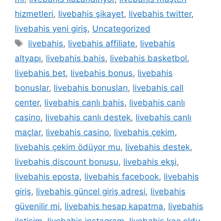
hizmetleri
,
livebahis şikayet
,
livebahis twitter
,
livebahis yeni giriş
,
Uncategorized
Etiketler
livebahis
,
livebahis affiliate
,
livebahis
altyapı
,
livebahis bahis
,
livebahis basketbol
,
livebahis bet
,
livebahis bonus
,
livebahis
bonuslar
,
livebahis bonusları
,
livebahis call
center
,
livebahis canlı bahis
,
livebahis canlı
casino
,
livebahis canlı destek
,
livebahis canlı
maçlar
,
livebahis casino
,
livebahis çekim
,
livebahis çekim ödüyor mu
,
livebahis destek
,
livebahis discount bonusu
,
livebahis ekşi
,
livebahis eposta
,
livebahis facebook
,
livebahis
giriş
,
livebahis güncel giriş adresi
,
livebahis
güvenilir mi
,
livebahis hesap kapatma
,
livebahis