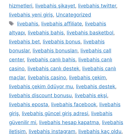
hizmetleri
,
livebahis şikayet
,
livebahis twitter
,
livebahis yeni giriş
,
Uncategorized
Etiketler
livebahis
,
livebahis affiliate
,
livebahis
altyapı
,
livebahis bahis
,
livebahis basketbol
,
livebahis bet
,
livebahis bonus
,
livebahis
bonuslar
,
livebahis bonusları
,
livebahis call
center
,
livebahis canlı bahis
,
livebahis canlı
casino
,
livebahis canlı destek
,
livebahis canlı
maçlar
,
livebahis casino
,
livebahis çekim
,
livebahis çekim ödüyor mu
,
livebahis destek
,
livebahis discount bonusu
,
livebahis ekşi
,
livebahis eposta
,
livebahis facebook
,
livebahis
giriş
,
livebahis güncel giriş adresi
,
livebahis
güvenilir mi
,
livebahis hesap kapatma
,
livebahis
iletişim
,
livebahis instagram
,
livebahis kaç oldu
,