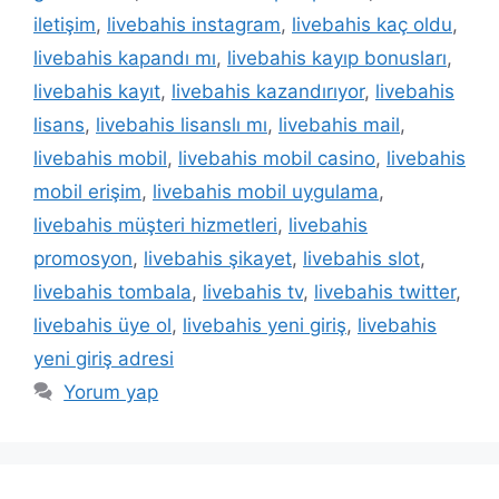
iletişim
,
livebahis instagram
,
livebahis kaç oldu
,
livebahis kapandı mı
,
livebahis kayıp bonusları
,
livebahis kayıt
,
livebahis kazandırıyor
,
livebahis
lisans
,
livebahis lisanslı mı
,
livebahis mail
,
livebahis mobil
,
livebahis mobil casino
,
livebahis
mobil erişim
,
livebahis mobil uygulama
,
livebahis müşteri hizmetleri
,
livebahis
promosyon
,
livebahis şikayet
,
livebahis slot
,
livebahis tombala
,
livebahis tv
,
livebahis twitter
,
livebahis üye ol
,
livebahis yeni giriş
,
livebahis
yeni giriş adresi
Yorum yap