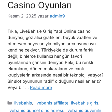
Casino Oyunları
Kasım 2, 2025
yazar
admin9
Tıkla, LiveBahis’e Giriş Yap! Online casino
dünyası, göz alıcı grafikleri, büyük vaatleri ve
bitmeyen heyecanıyla milyonlarca oyuncuyu
kendine çekiyor. Türkiye’de de durum farklı
değil; binlerce kullanıcı her gün favori
oyunlarında şansını deniyor. Peki, bu renkli
ekranların, dönen makaraların ve canlı
krupiyelerin arkasında nasıl bir teknoloji yatıyor?
Bir slot oyununun “adil” olduğunu nasıl anlarız?
Veya bir …
Read more
Kategoriler
livebahis
,
livebahis affiliate
,
livebahis giriş
,
livebahis güncel giriş adresi
,
livebahis güvenilir