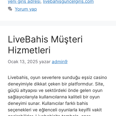
yeni giriş adresi
,
livebahisguncelgiris.com
Yorum yap
LiveBahis Müşteri
Hizmetleri
Ocak 13, 2025
yazar
admin9
Livebahis, oyun severlere sunduğu eşsiz casino
deneyimiyle dikkat çeken bir platformdur. Site,
güçlü altyapısı ve sektördeki önde gelen oyun
sağlayıcılarıyla kullanıcılarına kaliteli bir oyun
deneyimi sunar. Kullanıcılar farklı bahis
seçenekleri ve eğlenceli oyunlarla keyifli vakit