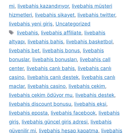
mi
,
livebahis kazandırıyor
,
livebahis müşteri
hizmetleri
,
livebahis şikayet
,
livebahis twitter
,
livebahis yeni giriş
,
Uncategorized
Etiketler
livebahis
,
livebahis affiliate
,
livebahis
altyapı
,
livebahis bahis
,
livebahis basketbol
,
livebahis bet
,
livebahis bonus
,
livebahis
bonuslar
,
livebahis bonusları
,
livebahis call
center
,
livebahis canlı bahis
,
livebahis canlı
casino
,
livebahis canlı destek
,
livebahis canlı
maçlar
,
livebahis casino
,
livebahis çekim
,
livebahis çekim ödüyor mu
,
livebahis destek
,
livebahis discount bonusu
,
livebahis ekşi
,
livebahis eposta
,
livebahis facebook
,
livebahis
giriş
,
livebahis güncel giriş adresi
,
livebahis
güvenilir mi
,
livebahis hesap kapatma
,
livebahis