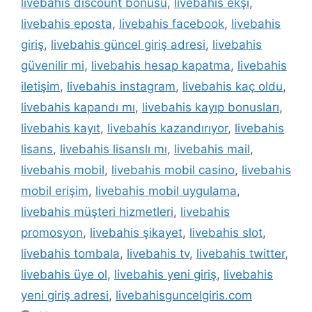
livebahis discount bonusu
,
livebahis ekşi
,
livebahis eposta
,
livebahis facebook
,
livebahis
giriş
,
livebahis güncel giriş adresi
,
livebahis
güvenilir mi
,
livebahis hesap kapatma
,
livebahis
iletişim
,
livebahis instagram
,
livebahis kaç oldu
,
livebahis kapandı mı
,
livebahis kayıp bonusları
,
livebahis kayıt
,
livebahis kazandırıyor
,
livebahis
lisans
,
livebahis lisanslı mı
,
livebahis mail
,
livebahis mobil
,
livebahis mobil casino
,
livebahis
mobil erişim
,
livebahis mobil uygulama
,
livebahis müşteri hizmetleri
,
livebahis
promosyon
,
livebahis şikayet
,
livebahis slot
,
livebahis tombala
,
livebahis tv
,
livebahis twitter
,
livebahis üye ol
,
livebahis yeni giriş
,
livebahis
yeni giriş adresi
,
livebahisguncelgiris.com