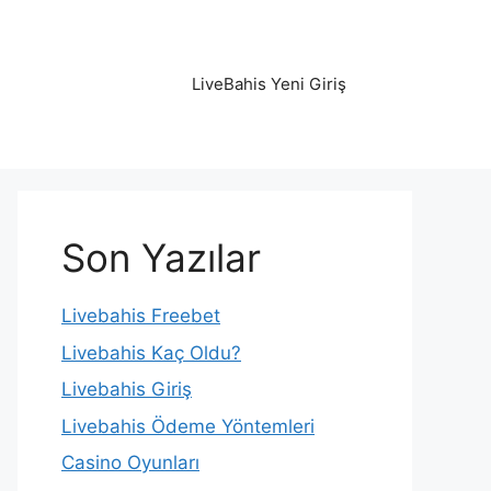
LiveBahis Yeni Giriş
Son Yazılar
Livebahis Freebet
Livebahis Kaç Oldu?
Livebahis Giriş
Livebahis Ödeme Yöntemleri
Casino Oyunları