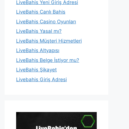
LiveBahis Yeni Giriş Adresi
LiveBahis Canlı Bahis
LiveBahis Casino Oyunları
LiveBahis Yasal mı?
LiveBahis Müşteri Hizmetleri
LiveBahis Altyapısı
LiveBahis Belge İstiyor mu?
LiveBahis Şikayet
Livebahis Giriş Adresi