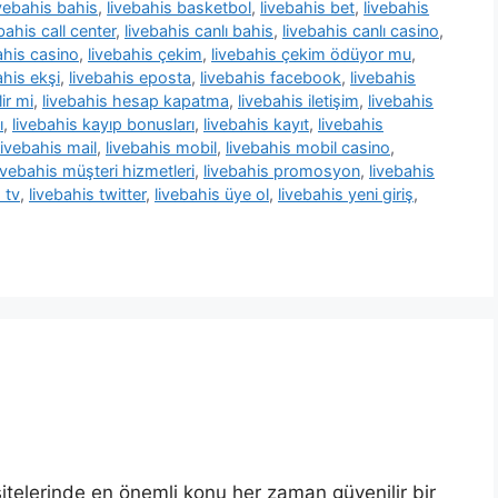
ivebahis bahis
,
livebahis basketbol
,
livebahis bet
,
livebahis
bahis call center
,
livebahis canlı bahis
,
livebahis canlı casino
,
ahis casino
,
livebahis çekim
,
livebahis çekim ödüyor mu
,
ahis ekşi
,
livebahis eposta
,
livebahis facebook
,
livebahis
ir mi
,
livebahis hesap kapatma
,
livebahis iletişim
,
livebahis
ı
,
livebahis kayıp bonusları
,
livebahis kayıt
,
livebahis
livebahis mail
,
livebahis mobil
,
livebahis mobil casino
,
ivebahis müşteri hizmetleri
,
livebahis promosyon
,
livebahis
 tv
,
livebahis twitter
,
livebahis üye ol
,
livebahis yeni giriş
,
 sitelerinde en önemli konu her zaman güvenilir bir