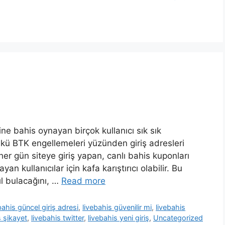
line bahis oynayan birçok kullanıcı sık sık
kü BTK engellemeleri yüzünden giriş adresleri
er gün siteye giriş yapan, canlı bahis kuponları
n kullanıcılar için kafa karıştırıcı olabilir. Bu
ıl bulacağını, …
Read more
bahis güncel giriş adresi
,
livebahis güvenilir mi
,
livebahis
s şikayet
,
livebahis twitter
,
livebahis yeni giriş
,
Uncategorized