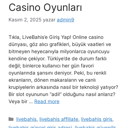
Casino Oyunları
Kasım 2, 2025
yazar
admin9
Tıkla, LiveBahis’e Giriş Yap! Online casino
dünyası, göz alıcı grafikleri, büyük vaatleri ve
bitmeyen heyecanıyla milyonlarca oyuncuyu
kendine çekiyor. Türkiye’de de durum farklı
değil; binlerce kullanıcı her gün favori
oyunlarında şansını deniyor. Peki, bu renkli
ekranların, dönen makaraların ve canlı
krupiyelerin arkasında nasıl bir teknoloji yatıyor?
Bir slot oyununun “adil” olduğunu nasıl anlarız?
Veya bir …
Read more
Kategoriler
livebahis
,
livebahis affiliate
,
livebahis giriş
,
livebahis güncel giriş adresi
,
livebahis güvenilir