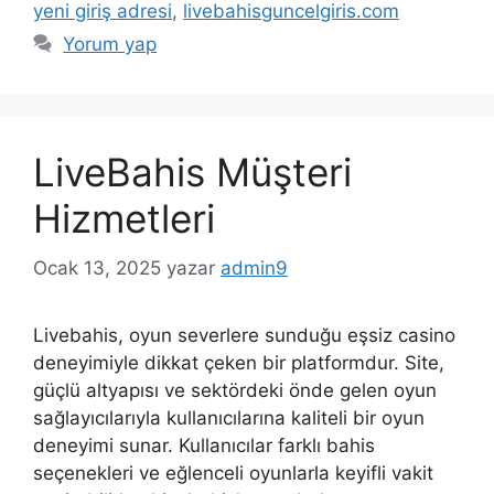
yeni giriş adresi
,
livebahisguncelgiris.com
Yorum yap
LiveBahis Müşteri
Hizmetleri
Ocak 13, 2025
yazar
admin9
Livebahis, oyun severlere sunduğu eşsiz casino
deneyimiyle dikkat çeken bir platformdur. Site,
güçlü altyapısı ve sektördeki önde gelen oyun
sağlayıcılarıyla kullanıcılarına kaliteli bir oyun
deneyimi sunar. Kullanıcılar farklı bahis
seçenekleri ve eğlenceli oyunlarla keyifli vakit