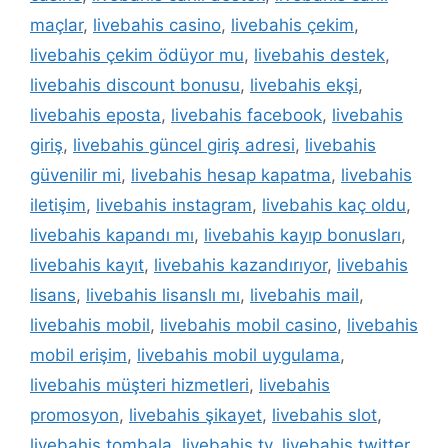
maçlar
,
livebahis casino
,
livebahis çekim
,
livebahis çekim ödüyor mu
,
livebahis destek
,
livebahis discount bonusu
,
livebahis ekşi
,
livebahis eposta
,
livebahis facebook
,
livebahis
giriş
,
livebahis güncel giriş adresi
,
livebahis
güvenilir mi
,
livebahis hesap kapatma
,
livebahis
iletişim
,
livebahis instagram
,
livebahis kaç oldu
,
livebahis kapandı mı
,
livebahis kayıp bonusları
,
livebahis kayıt
,
livebahis kazandırıyor
,
livebahis
lisans
,
livebahis lisanslı mı
,
livebahis mail
,
livebahis mobil
,
livebahis mobil casino
,
livebahis
mobil erişim
,
livebahis mobil uygulama
,
livebahis müşteri hizmetleri
,
livebahis
promosyon
,
livebahis şikayet
,
livebahis slot
,
livebahis tombala
,
livebahis tv
,
livebahis twitter
,