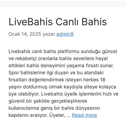
LiveBahis Canlı Bahis
Ocak 14, 2025
yazar
admin9
Livebahis canlı bahis platformu sunduğu güncel
ve rekabetçi oranlarla bahis severlere hayal
ettikleri bahis deneyimini yaşama fırsatı sunar.
Spor bahislerine ilgi duyan ve bu alandaki
fırsatları değerlendirmek isteyen herkes 18
yaşını doldurmuş olmak kaydıyla siteye kolayca
üye olabiliyor. Livebahis üyelik işlemlerini hızlı ve
güvenli bir şekilde gerçekleştirerek
kullanıcılarına geniş bir bahis dünyasının
kapılarını aralıyor. Üyeler, …
Read more