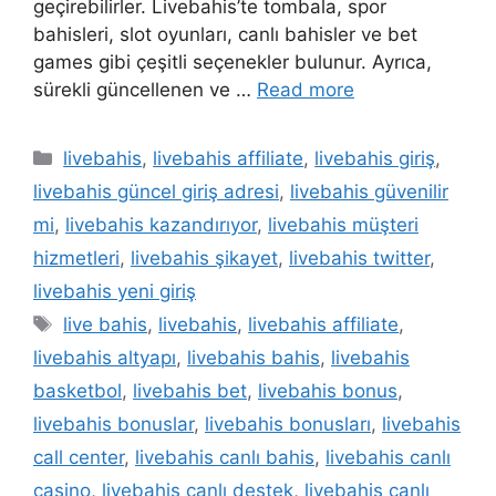
geçirebilirler. Livebahis’te tombala, spor
bahisleri, slot oyunları, canlı bahisler ve bet
games gibi çeşitli seçenekler bulunur. Ayrıca,
sürekli güncellenen ve …
Read more
Kategoriler
livebahis
,
livebahis affiliate
,
livebahis giriş
,
livebahis güncel giriş adresi
,
livebahis güvenilir
mi
,
livebahis kazandırıyor
,
livebahis müşteri
hizmetleri
,
livebahis şikayet
,
livebahis twitter
,
livebahis yeni giriş
Etiketler
live bahis
,
livebahis
,
livebahis affiliate
,
livebahis altyapı
,
livebahis bahis
,
livebahis
basketbol
,
livebahis bet
,
livebahis bonus
,
livebahis bonuslar
,
livebahis bonusları
,
livebahis
call center
,
livebahis canlı bahis
,
livebahis canlı
casino
,
livebahis canlı destek
,
livebahis canlı