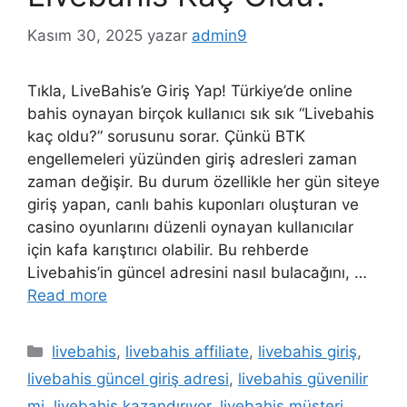
Kasım 30, 2025
yazar
admin9
Tıkla, LiveBahis’e Giriş Yap! Türkiye’de online
bahis oynayan birçok kullanıcı sık sık “Livebahis
kaç oldu?” sorusunu sorar. Çünkü BTK
engellemeleri yüzünden giriş adresleri zaman
zaman değişir. Bu durum özellikle her gün siteye
giriş yapan, canlı bahis kuponları oluşturan ve
casino oyunlarını düzenli oynayan kullanıcılar
için kafa karıştırıcı olabilir. Bu rehberde
Livebahis’in güncel adresini nasıl bulacağını, …
Read more
Kategoriler
livebahis
,
livebahis affiliate
,
livebahis giriş
,
livebahis güncel giriş adresi
,
livebahis güvenilir
mi
,
livebahis kazandırıyor
,
livebahis müşteri