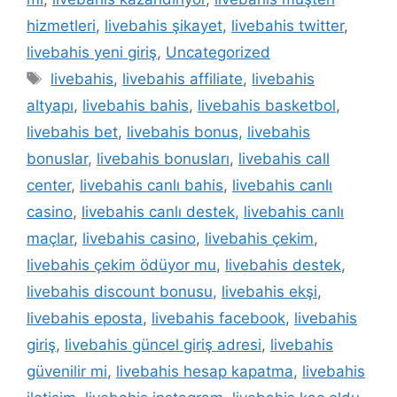
hizmetleri
,
livebahis şikayet
,
livebahis twitter
,
livebahis yeni giriş
,
Uncategorized
Etiketler
livebahis
,
livebahis affiliate
,
livebahis
altyapı
,
livebahis bahis
,
livebahis basketbol
,
livebahis bet
,
livebahis bonus
,
livebahis
bonuslar
,
livebahis bonusları
,
livebahis call
center
,
livebahis canlı bahis
,
livebahis canlı
casino
,
livebahis canlı destek
,
livebahis canlı
maçlar
,
livebahis casino
,
livebahis çekim
,
livebahis çekim ödüyor mu
,
livebahis destek
,
livebahis discount bonusu
,
livebahis ekşi
,
livebahis eposta
,
livebahis facebook
,
livebahis
giriş
,
livebahis güncel giriş adresi
,
livebahis
güvenilir mi
,
livebahis hesap kapatma
,
livebahis