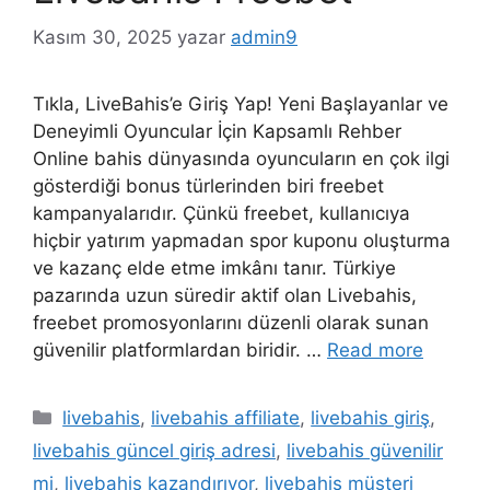
Kasım 30, 2025
yazar
admin9
Tıkla, LiveBahis’e Giriş Yap! Yeni Başlayanlar ve
Deneyimli Oyuncular İçin Kapsamlı Rehber
Online bahis dünyasında oyuncuların en çok ilgi
gösterdiği bonus türlerinden biri freebet
kampanyalarıdır. Çünkü freebet, kullanıcıya
hiçbir yatırım yapmadan spor kuponu oluşturma
ve kazanç elde etme imkânı tanır. Türkiye
pazarında uzun süredir aktif olan Livebahis,
freebet promosyonlarını düzenli olarak sunan
güvenilir platformlardan biridir. …
Read more
Kategoriler
livebahis
,
livebahis affiliate
,
livebahis giriş
,
livebahis güncel giriş adresi
,
livebahis güvenilir
mi
,
livebahis kazandırıyor
,
livebahis müşteri