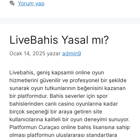
Yorum yap
LiveBahis Yasal mı?
Ocak 14, 2025
yazar
admin9
Livebahis, geniş kapsamlı online oyun
hizmetlerini güvenilir ve profesyonel bir şekilde
sunarak oyun tutkunlarının beğenisini kazanan
bir platformdur. Bahis severler için spor
bahislerinden canlı casino oyunlarına kadar
birçok seçeneği bir araya getiren site
kullanıcılarına kaliteli bir oyun deneyimi sunuyor.
Platformun Curaçao online bahis lisansına sahip
olması platformun uluslararası standartlara