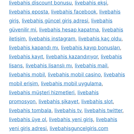
livebahis discount bonusu
,
livebahis ekşi
,
livebahis eposta
,
livebahis facebook
,
livebahis
giriş
,
livebahis güncel giriş adresi
,
livebahis
güvenilir mi
,
livebahis hesap kapatma
,
livebahis
iletişim
,
livebahis instagram
,
livebahis kaç oldu
,
livebahis kapandı mı
,
livebahis kayıp bonusları
,
livebahis kayıt
,
livebahis kazandırıyor
,
livebahis
lisans
,
livebahis lisanslı mı
,
livebahis mail
,
livebahis mobil
,
livebahis mobil casino
,
livebahis
mobil erişim
,
livebahis mobil uygulama
,
livebahis müşteri hizmetleri
,
livebahis
promosyon
,
livebahis şikayet
,
livebahis slot
,
livebahis tombala
,
livebahis tv
,
livebahis twitter
,
livebahis üye ol
,
livebahis yeni giriş
,
livebahis
yeni giriş adresi
,
livebahisguncelgiris.com