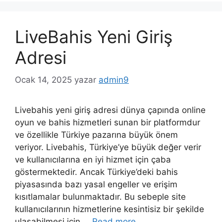
LiveBahis Yeni Giriş
Adresi
Ocak 14, 2025
yazar
admin9
Livebahis yeni giriş adresi dünya çapında online
oyun ve bahis hizmetleri sunan bir platformdur
ve özellikle Türkiye pazarına büyük önem
veriyor. Livebahis, Türkiye’ye büyük değer verir
ve kullanıcılarına en iyi hizmet için çaba
göstermektedir. Ancak Türkiye’deki bahis
piyasasında bazı yasal engeller ve erişim
kısıtlamalar bulunmaktadır. Bu sebeple site
kullanıcılarının hizmetlerine kesintisiz bir şekilde
ulaşabilmesi için …
Read more