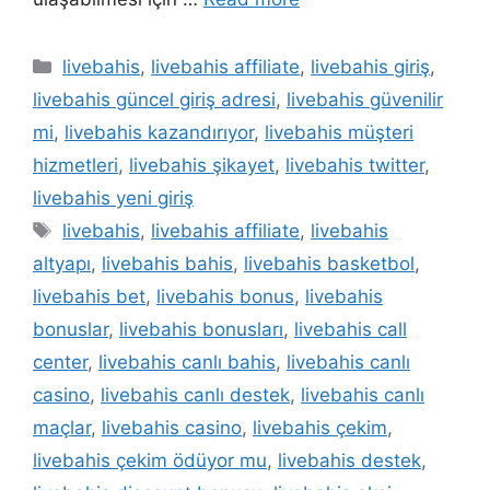
Kategoriler
livebahis
,
livebahis affiliate
,
livebahis giriş
,
livebahis güncel giriş adresi
,
livebahis güvenilir
mi
,
livebahis kazandırıyor
,
livebahis müşteri
hizmetleri
,
livebahis şikayet
,
livebahis twitter
,
livebahis yeni giriş
Etiketler
livebahis
,
livebahis affiliate
,
livebahis
altyapı
,
livebahis bahis
,
livebahis basketbol
,
livebahis bet
,
livebahis bonus
,
livebahis
bonuslar
,
livebahis bonusları
,
livebahis call
center
,
livebahis canlı bahis
,
livebahis canlı
casino
,
livebahis canlı destek
,
livebahis canlı
maçlar
,
livebahis casino
,
livebahis çekim
,
livebahis çekim ödüyor mu
,
livebahis destek
,