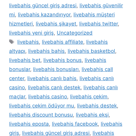
livebahis güncel giriş adresi
,
livebahis güvenilir
mi
,
livebahis kazandırıyor
,
livebahis müşteri
hizmetleri
,
livebahis şikayet
,
livebahis twitter
,
livebahis yeni giriş
,
Uncategorized
Etiketler
livebahis
,
livebahis affiliate
,
livebahis
altyapı
,
livebahis bahis
,
livebahis basketbol
,
livebahis bet
,
livebahis bonus
,
livebahis
bonuslar
,
livebahis bonusları
,
livebahis call
center
,
livebahis canlı bahis
,
livebahis canlı
casino
,
livebahis canlı destek
,
livebahis canlı
maçlar
,
livebahis casino
,
livebahis çekim
,
livebahis çekim ödüyor mu
,
livebahis destek
,
livebahis discount bonusu
,
livebahis ekşi
,
livebahis eposta
,
livebahis facebook
,
livebahis
giriş
,
livebahis güncel giriş adresi
,
livebahis