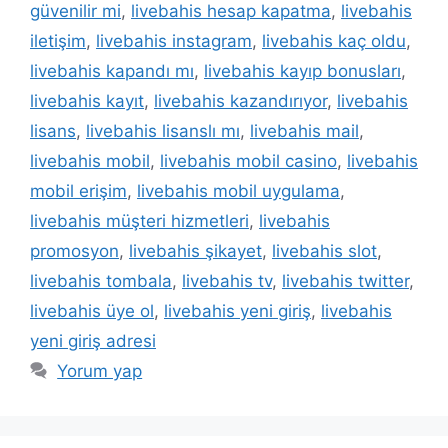
güvenilir mi
,
livebahis hesap kapatma
,
livebahis
iletişim
,
livebahis instagram
,
livebahis kaç oldu
,
livebahis kapandı mı
,
livebahis kayıp bonusları
,
livebahis kayıt
,
livebahis kazandırıyor
,
livebahis
lisans
,
livebahis lisanslı mı
,
livebahis mail
,
livebahis mobil
,
livebahis mobil casino
,
livebahis
mobil erişim
,
livebahis mobil uygulama
,
livebahis müşteri hizmetleri
,
livebahis
promosyon
,
livebahis şikayet
,
livebahis slot
,
livebahis tombala
,
livebahis tv
,
livebahis twitter
,
livebahis üye ol
,
livebahis yeni giriş
,
livebahis
yeni giriş adresi
Yorum yap