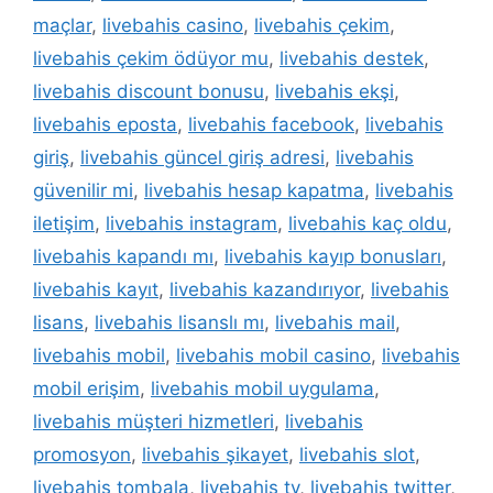
maçlar
,
livebahis casino
,
livebahis çekim
,
livebahis çekim ödüyor mu
,
livebahis destek
,
livebahis discount bonusu
,
livebahis ekşi
,
livebahis eposta
,
livebahis facebook
,
livebahis
giriş
,
livebahis güncel giriş adresi
,
livebahis
güvenilir mi
,
livebahis hesap kapatma
,
livebahis
iletişim
,
livebahis instagram
,
livebahis kaç oldu
,
livebahis kapandı mı
,
livebahis kayıp bonusları
,
livebahis kayıt
,
livebahis kazandırıyor
,
livebahis
lisans
,
livebahis lisanslı mı
,
livebahis mail
,
livebahis mobil
,
livebahis mobil casino
,
livebahis
mobil erişim
,
livebahis mobil uygulama
,
livebahis müşteri hizmetleri
,
livebahis
promosyon
,
livebahis şikayet
,
livebahis slot
,
livebahis tombala
,
livebahis tv
,
livebahis twitter
,