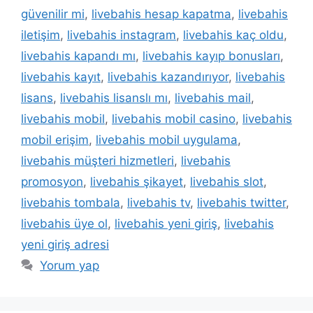
güvenilir mi
,
livebahis hesap kapatma
,
livebahis
iletişim
,
livebahis instagram
,
livebahis kaç oldu
,
livebahis kapandı mı
,
livebahis kayıp bonusları
,
livebahis kayıt
,
livebahis kazandırıyor
,
livebahis
lisans
,
livebahis lisanslı mı
,
livebahis mail
,
livebahis mobil
,
livebahis mobil casino
,
livebahis
mobil erişim
,
livebahis mobil uygulama
,
livebahis müşteri hizmetleri
,
livebahis
promosyon
,
livebahis şikayet
,
livebahis slot
,
livebahis tombala
,
livebahis tv
,
livebahis twitter
,
livebahis üye ol
,
livebahis yeni giriş
,
livebahis
yeni giriş adresi
Yorum yap