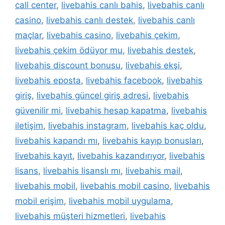
call center
,
livebahis canlı bahis
,
livebahis canlı
casino
,
livebahis canlı destek
,
livebahis canlı
maçlar
,
livebahis casino
,
livebahis çekim
,
livebahis çekim ödüyor mu
,
livebahis destek
,
livebahis discount bonusu
,
livebahis ekşi
,
livebahis eposta
,
livebahis facebook
,
livebahis
giriş
,
livebahis güncel giriş adresi
,
livebahis
güvenilir mi
,
livebahis hesap kapatma
,
livebahis
iletişim
,
livebahis instagram
,
livebahis kaç oldu
,
livebahis kapandı mı
,
livebahis kayıp bonusları
,
livebahis kayıt
,
livebahis kazandırıyor
,
livebahis
lisans
,
livebahis lisanslı mı
,
livebahis mail
,
livebahis mobil
,
livebahis mobil casino
,
livebahis
mobil erişim
,
livebahis mobil uygulama
,
livebahis müşteri hizmetleri
,
livebahis