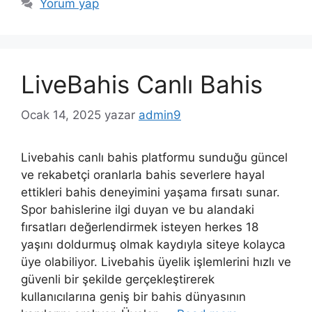
Yorum yap
LiveBahis Canlı Bahis
Ocak 14, 2025
yazar
admin9
Livebahis canlı bahis platformu sunduğu güncel
ve rekabetçi oranlarla bahis severlere hayal
ettikleri bahis deneyimini yaşama fırsatı sunar.
Spor bahislerine ilgi duyan ve bu alandaki
fırsatları değerlendirmek isteyen herkes 18
yaşını doldurmuş olmak kaydıyla siteye kolayca
üye olabiliyor. Livebahis üyelik işlemlerini hızlı ve
güvenli bir şekilde gerçekleştirerek
kullanıcılarına geniş bir bahis dünyasının