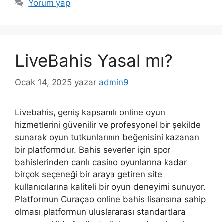
Yorum yap
LiveBahis Yasal mı?
Ocak 14, 2025
yazar
admin9
Livebahis, geniş kapsamlı online oyun
hizmetlerini güvenilir ve profesyonel bir şekilde
sunarak oyun tutkunlarının beğenisini kazanan
bir platformdur. Bahis severler için spor
bahislerinden canlı casino oyunlarına kadar
birçok seçeneği bir araya getiren site
kullanıcılarına kaliteli bir oyun deneyimi sunuyor.
Platformun Curaçao online bahis lisansına sahip
olması platformun uluslararası standartlara