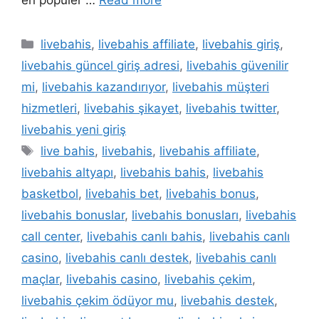
Kategoriler
livebahis
,
livebahis affiliate
,
livebahis giriş
,
livebahis güncel giriş adresi
,
livebahis güvenilir
mi
,
livebahis kazandırıyor
,
livebahis müşteri
hizmetleri
,
livebahis şikayet
,
livebahis twitter
,
livebahis yeni giriş
Etiketler
live bahis
,
livebahis
,
livebahis affiliate
,
livebahis altyapı
,
livebahis bahis
,
livebahis
basketbol
,
livebahis bet
,
livebahis bonus
,
livebahis bonuslar
,
livebahis bonusları
,
livebahis
call center
,
livebahis canlı bahis
,
livebahis canlı
casino
,
livebahis canlı destek
,
livebahis canlı
maçlar
,
livebahis casino
,
livebahis çekim
,
livebahis çekim ödüyor mu
,
livebahis destek
,