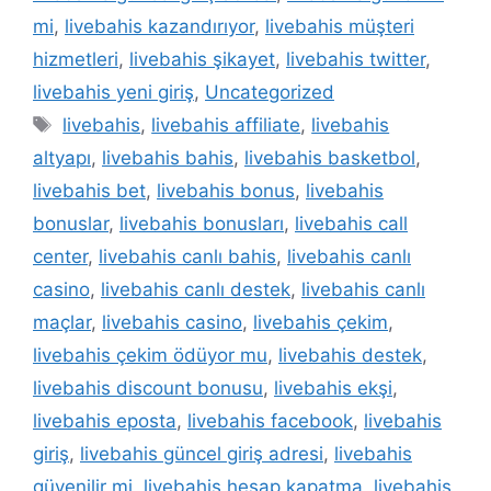
mi
,
livebahis kazandırıyor
,
livebahis müşteri
hizmetleri
,
livebahis şikayet
,
livebahis twitter
,
livebahis yeni giriş
,
Uncategorized
Etiketler
livebahis
,
livebahis affiliate
,
livebahis
altyapı
,
livebahis bahis
,
livebahis basketbol
,
livebahis bet
,
livebahis bonus
,
livebahis
bonuslar
,
livebahis bonusları
,
livebahis call
center
,
livebahis canlı bahis
,
livebahis canlı
casino
,
livebahis canlı destek
,
livebahis canlı
maçlar
,
livebahis casino
,
livebahis çekim
,
livebahis çekim ödüyor mu
,
livebahis destek
,
livebahis discount bonusu
,
livebahis ekşi
,
livebahis eposta
,
livebahis facebook
,
livebahis
giriş
,
livebahis güncel giriş adresi
,
livebahis
güvenilir mi
,
livebahis hesap kapatma
,
livebahis