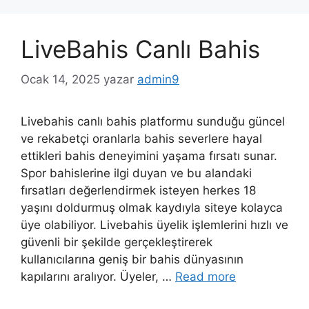
LiveBahis Canlı Bahis
Ocak 14, 2025
yazar
admin9
Livebahis canlı bahis platformu sunduğu güncel
ve rekabetçi oranlarla bahis severlere hayal
ettikleri bahis deneyimini yaşama fırsatı sunar.
Spor bahislerine ilgi duyan ve bu alandaki
fırsatları değerlendirmek isteyen herkes 18
yaşını doldurmuş olmak kaydıyla siteye kolayca
üye olabiliyor. Livebahis üyelik işlemlerini hızlı ve
güvenli bir şekilde gerçekleştirerek
kullanıcılarına geniş bir bahis dünyasının
kapılarını aralıyor. Üyeler, …
Read more