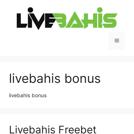
İçeriğe
atla
Menü
livebahis bonus
livebahis bonus
Livebahis Freebet