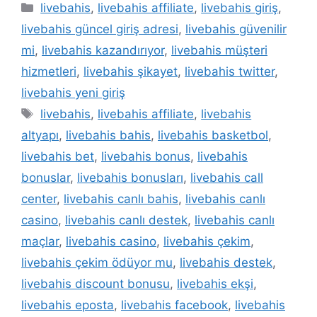
Kategoriler
livebahis
,
livebahis affiliate
,
livebahis giriş
,
livebahis güncel giriş adresi
,
livebahis güvenilir
mi
,
livebahis kazandırıyor
,
livebahis müşteri
hizmetleri
,
livebahis şikayet
,
livebahis twitter
,
livebahis yeni giriş
Etiketler
livebahis
,
livebahis affiliate
,
livebahis
altyapı
,
livebahis bahis
,
livebahis basketbol
,
livebahis bet
,
livebahis bonus
,
livebahis
bonuslar
,
livebahis bonusları
,
livebahis call
center
,
livebahis canlı bahis
,
livebahis canlı
casino
,
livebahis canlı destek
,
livebahis canlı
maçlar
,
livebahis casino
,
livebahis çekim
,
livebahis çekim ödüyor mu
,
livebahis destek
,
livebahis discount bonusu
,
livebahis ekşi
,
livebahis eposta
,
livebahis facebook
,
livebahis