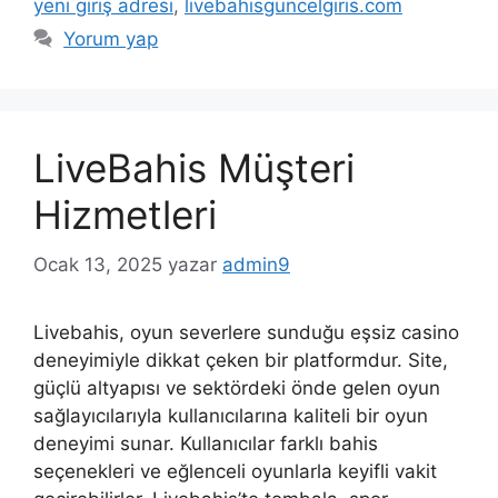
yeni giriş adresi
,
livebahisguncelgiris.com
Yorum yap
LiveBahis Müşteri
Hizmetleri
Ocak 13, 2025
yazar
admin9
Livebahis, oyun severlere sunduğu eşsiz casino
deneyimiyle dikkat çeken bir platformdur. Site,
güçlü altyapısı ve sektördeki önde gelen oyun
sağlayıcılarıyla kullanıcılarına kaliteli bir oyun
deneyimi sunar. Kullanıcılar farklı bahis
seçenekleri ve eğlenceli oyunlarla keyifli vakit