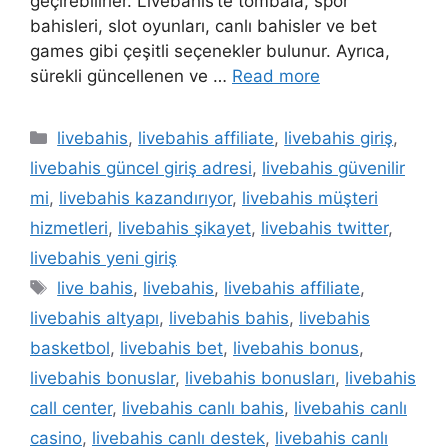
geçirebilirler. Livebahis’te tombala, spor
bahisleri, slot oyunları, canlı bahisler ve bet
games gibi çeşitli seçenekler bulunur. Ayrıca,
sürekli güncellenen ve …
Read more
Kategoriler
livebahis
,
livebahis affiliate
,
livebahis giriş
,
livebahis güncel giriş adresi
,
livebahis güvenilir
mi
,
livebahis kazandırıyor
,
livebahis müşteri
hizmetleri
,
livebahis şikayet
,
livebahis twitter
,
livebahis yeni giriş
Etiketler
live bahis
,
livebahis
,
livebahis affiliate
,
livebahis altyapı
,
livebahis bahis
,
livebahis
basketbol
,
livebahis bet
,
livebahis bonus
,
livebahis bonuslar
,
livebahis bonusları
,
livebahis
call center
,
livebahis canlı bahis
,
livebahis canlı
casino
,
livebahis canlı destek
,
livebahis canlı