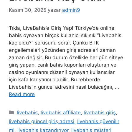
Kasım 30, 2025
yazar
admin9
Tıkla, LiveBahis’e Giriş Yap! Türkiye’de online
bahis oynayan birçok kullanıcı sık sık “Livebahis
kaç oldu?” sorusunu sorar. Çünkü BTK
engellemeleri yüzünden giriş adresleri zaman
zaman değişir. Bu durum özellikle her gün siteye
giriş yapan, canlı bahis kuponları oluşturan ve
casino oyunlarını düzenli oynayan kullanıcılar
için kafa karıştırıcı olabilir. Bu rehberde
Livebahis’in güncel adresini nasıl bulacağını, …
Read more
Kategoriler
livebahis
,
livebahis affiliate
,
livebahis giriş
,
livebahis güncel giriş adresi
,
livebahis güvenilir
mi
,
livebahis kazandırıyor
,
livebahis müşteri